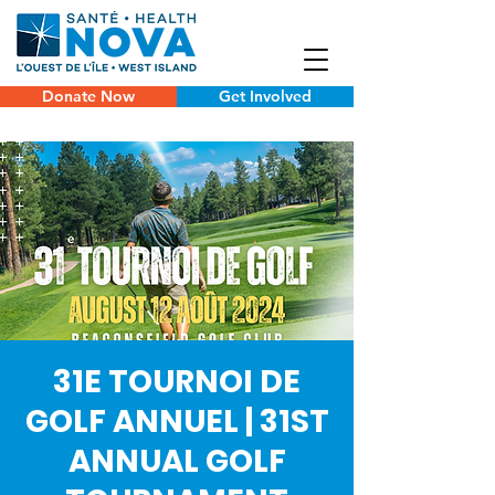
Donate Now
Get Involved
31E TOURNOI DE
GOLF ANNUEL | 31ST
ANNUAL GOLF