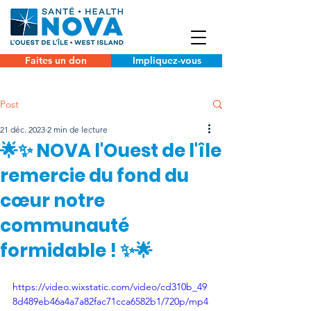
Faites un don
Impliquez-vous
Post
21 déc. 2023
2 min de lecture
🌟✨ NOVA l'Ouest de l'île
remercie du fond du
cœur notre
communauté
formidable ! ✨🌟
https://video.wixstatic.com/video/cd310b_49
8d489eb46a4a7a82fac71cca6582b1/720p/mp4