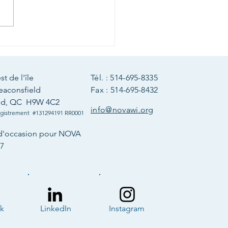
a pour NOVA = Le
a pour la
munauté
t de l'île
Tél. : 514-695-8335
eaconsfield
Fax : 514-695-8432
eld, QC H9W 4C2
info@novawi.org
gistrement #131294191 RR0001
d'occasion pour NOVA
57
k
LinkedIn
Instagram